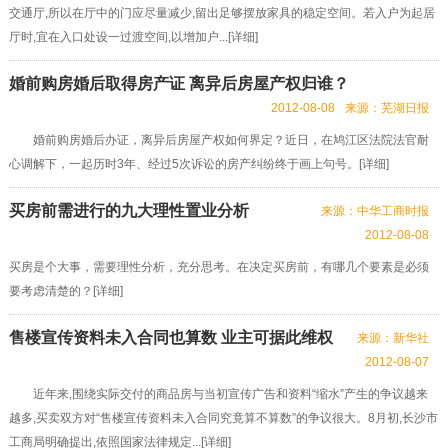
交通厅,所以在厅中的门应尽量减少,留出足够摆放家具的稳定空间。若入户为起居
厅时,宜在入口处设一过渡空间,以增加户...[
详细
]
婚前购房婚后取得房产证 离异后房屋产权归谁？
2012-08-08
来源：芜湖日报
婚前购房婚后办证，离异后房屋产权如何界定？近日，在鸠江区法院法官耐
心调解下，一起历时3年、经过5次诉讼的房产纠纷终于画上句号。[
详细
]
买房前需进行的九大理性置业分析
来源：中华工商时报
2012-08-08
买房是个大事，需要理性分析，充分思考。在决定买房前，有哪几个要素是必须
要考虑清楚的？[
详细
]
售楼宣传资料未入合同也算数 业主可据此维权
来源：新华社
2012-08-07
近年来,围绕实际交付的商品房与当初宣传广告和资料“缩水”产生的争议越来
越多,买卖双方对“售楼宣传资料未入合同究竟算不算数”的争议很大。8月初,长沙市
工商局明确提出,依照国家法律规定...[
详细
]