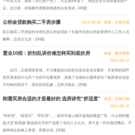
一年后入住，就有了自己的产业了，可交房4年多了，周先生至今没有拿到房产
证。近日来，本报楼市调查热线接到众多投诉...[
详细
]
公积金贷款购买二手房步骤
2012-08-16
来源：长春日报
职工购买二手房如何办理住房公积金贷款？长春市住房公积金管理中心工作人员
解释，总共分九步：[
详细
]
置业10招：折扣乱讲价难怎样买到底价房
来源：重庆晨报
2012-08-15
近日，记者调查发现，不少楼盘给出的折扣实在是名目繁多：开发商的葫芦
里究竟卖的什么药？为何不化繁就简，直截了当地给出最终折扣？购房者在信息
不对称的情况下，面对折扣乱象，怎样才能从...[
详细
]
刚需买房合适的才是最好的 选房讲究“舒适度”
来源：济南日报
2012-08-15
“特价房”、“低首付”、“学区房”……面对市场上铺天盖地的楼盘广告，什么样的楼
盘才是“刚需族”最值得出手的产品呢？业内人士认为，房子是一件长期消费品，不
能单纯从价格上考虑，而要从实...[
详细
]