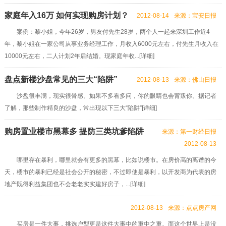
家庭年入16万 如何实现购房计划？
2012-08-14
来源：宝安日报
案例：黎小姐，今年26岁，男友付先生28岁，两个人一起来深圳工作近4
年，黎小姐在一家公司从事业务经理工作，月收入6000元左右，付先生月收入在
10000元左右，二人计划2年后结婚。现家庭年收...[
详细
]
盘点新楼沙盘常见的三大“陷阱”
2012-08-13
来源：佛山日报
沙盘很丰满，现实很骨感。如果不多看多问，你的眼睛也会背叛你。据记者
了解，那些制作精良的沙盘，常出现以下三大“陷阱”[
详细
]
购房置业楼市黑幕多 提防三类坑爹陷阱
来源：第一财经日报
2012-08-13
哪里存在暴利，哪里就会有更多的黑幕，比如说楼市。在房价高的离谱的今
天，楼市的暴利已经是社会公开的秘密，不过即使是暴利，以开发商为代表的房
地产既得利益集团也不会老老实实建好房子，...[
详细
]
2012-08-13
来源：点点房产网
买房是一件大事，挑选户型更是这件大事中的重中之重。而这个世界上是没