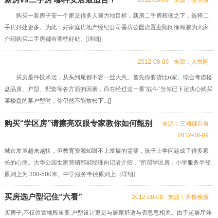
2012-08-09
来源：生活报
购买一套房子安一个家是很多人努力地目标，新房二手房权衡之下，选择二
手房好处更多。为此，好家庭房地产经纪公司香坊公园店置业顾问徐海鹏为大家
介绍购买二手房都有哪些好处。[
详细
]
2012-08-09
来源：人民网
买房是件技术活，从头到尾都不容一丝大意。首先你要货比n家、综合考虑楼
盘品质、户型、配套等各方面的因素，而在经过这一番“战斗”当你已下定决心购买
某楼盘的某户型时，你仍然不能放松下...[]
购买“学区房”请擦亮双眼专家教你如何甄别
来源：三湘都市报
2012-08-09
城市发展越来越快，但教育资源却跟不上发展的需要，孩子上学问题成了很多家
长的心病。大华公园世家营销部郝经理向记者介绍，“所谓学区房，小学服务半径
原则上为 300-500米、中学服务半径原则上...[
详细
]
买房选户型记住“六看”
2012-08-09
来源：齐鲁晚报
买房子,不仅位置地段重要,户型设计更是与居家舒适与否息息相关。由于起居厅兼