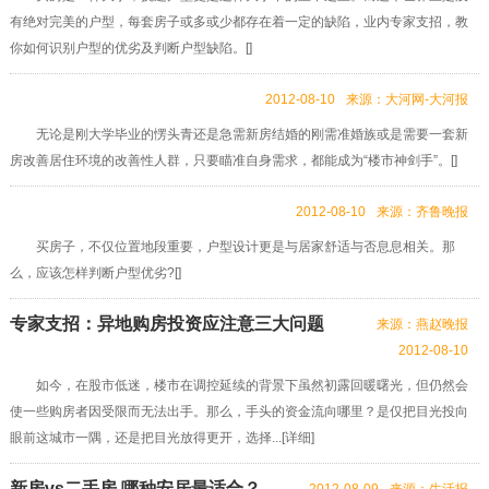
有绝对完美的户型，每套房子或多或少都存在着一定的缺陷，业内专家支招，教
你如何识别户型的优劣及判断户型缺陷。[]
2012-08-10
来源：大河网-大河报
无论是刚大学毕业的愣头青还是急需新房结婚的刚需准婚族或是需要一套新
房改善居住环境的改善性人群，只要瞄准自身需求，都能成为“楼市神剑手”。[]
2012-08-10
来源：齐鲁晚报
买房子，不仅位置地段重要，户型设计更是与居家舒适与否息息相关。那
么，应该怎样判断户型优劣?[]
专家支招：异地购房投资应注意三大问题
来源：燕赵晚报
2012-08-10
如今，在股市低迷，楼市在调控延续的背景下虽然初露回暖曙光，但仍然会
使一些购房者因受限而无法出手。那么，手头的资金流向哪里？是仅把目光投向
眼前这城市一隅，还是把目光放得更开，选择...[
详细
]
新房vs二手房 哪种安居最适合？