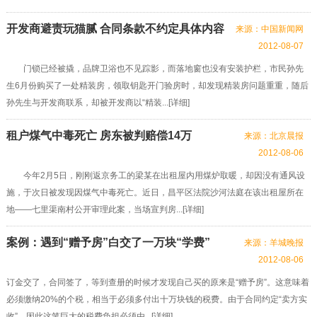
开发商避责玩猫腻 合同条款不约定具体内容
来源：中国新闻网
2012-08-07
门锁已经被撬，品牌卫浴也不见踪影，而落地窗也没有安装护栏，市民孙先
生6月份购买了一处精装房，领取钥匙开门验房时，却发现精装房问题重重，随后
孙先生与开发商联系，却被开发商以“精装...[
详细
]
租户煤气中毒死亡 房东被判赔偿14万
来源：北京晨报
2012-08-06
今年2月5日，刚刚返京务工的梁某在出租屋内用煤炉取暖，却因没有通风设
施，于次日被发现因煤气中毒死亡。近日，昌平区法院沙河法庭在该出租屋所在
地——七里渠南村公开审理此案，当场宣判房...[
详细
]
案例：遇到“赠予房”白交了一万块“学费”
来源：羊城晚报
2012-08-06
订金交了，合同签了，等到查册的时候才发现自己买的原来是“赠予房”。这意味着
必须缴纳20%的个税，相当于必须多付出十万块钱的税费。由于合同约定“卖方实
收”，因此这笔巨大的税费负担必须由...[
详细
]