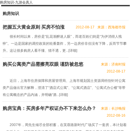
购房知识-九游会真人
购房知识
把握五大黄金原则 买房不怕涨
2012-08-17
来源：西海都市报
很长时间以来，房价是“乱花渐醉迷人眼”，而老百姓们则是“为伊消得人憔
悴”。一边是国家的调控政策的轮番轰炸，另一边房价非但没有下降，反而节节攀
升。这让很多购房人看不懂、猜不透，更...[
详细
]
购买公寓类产品需擦亮双眼 谨防被忽悠
来源：济南时报
2012-08-17
近日，上海市住房保障和房屋管理局、上海市规划国土资源局特别针对公寓
类产品做出官方解释，澄清了“酒店式公寓”、“公寓式酒店”、“公寓式办公楼”等带
有公寓概念的产品内涵，并明确“酒...[
详细
]
购房宝典：买房多年产权证办不下来怎么办？
来源：长沙晚报
2012-08-16
2007年，周先生倾尽全部积蓄，在芙蓉路新时代广场买了一套房，本计划着