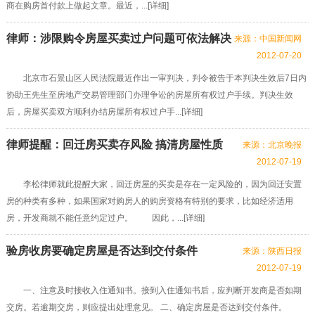
商在购房首付款上做起文章。最近，...[
详细
]
律师：涉限购令房屋买卖过户问题可依法解决
来源：中国新闻网
2012-07-20
北京市石景山区人民法院最近作出一审判决，判令被告于本判决生效后7日内
协助王先生至房地产交易管理部门办理争讼的房屋所有权过户手续。判决生效
后，房屋买卖双方顺利办结房屋所有权过户手...[
详细
]
律师提醒：回迁房买卖存风险 搞清房屋性质
来源：北京晚报
2012-07-19
李松律师就此提醒大家，回迁房屋的买卖是存在一定风险的，因为回迁安置
房的种类有多种，如果国家对购房人的购房资格有特别的要求，比如经济适用
房，开发商就不能任意约定过户。 因此，...[
详细
]
验房收房要确定房屋是否达到交付条件
来源：陕西日报
2012-07-19
一、注意及时接收入住通知书。接到入住通知书后，应判断开发商是否如期
交房。若逾期交房，则应提出处理意见。 二、确定房屋是否达到交付条件。