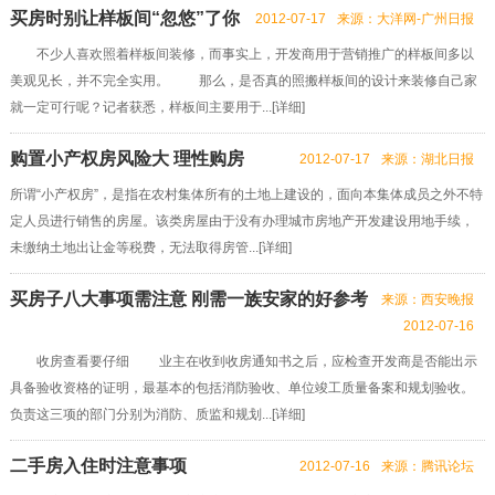
买房时别让样板间“忽悠”了你
2012-07-17
来源：大洋网-广州日报
不少人喜欢照着样板间装修，而事实上，开发商用于营销推广的样板间多以
美观见长，并不完全实用。 那么，是否真的照搬样板间的设计来装修自己家
就一定可行呢？记者获悉，样板间主要用于...[
详细
]
购置小产权房风险大 理性购房
2012-07-17
来源：湖北日报
所谓“小产权房”，是指在农村集体所有的土地上建设的，面向本集体成员之外不特
定人员进行销售的房屋。该类房屋由于没有办理城市房地产开发建设用地手续，
未缴纳土地出让金等税费，无法取得房管...[
详细
]
买房子八大事项需注意 刚需一族安家的好参考
来源：西安晚报
2012-07-16
收房查看要仔细 业主在收到收房通知书之后，应检查开发商是否能出示
具备验收资格的证明，最基本的包括消防验收、单位竣工质量备案和规划验收。
负责这三项的部门分别为消防、质监和规划...[
详细
]
二手房入住时注意事项
2012-07-16
来源：腾讯论坛