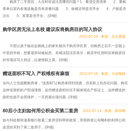
购房了二手房后，入住时应该注意哪些问题？1、看清交房清单 2、要检
查单位室内各项设施是否有质量问题 3、收楼证明是否齐全 4、户籍是否
迁出 5、发票是否齐全。 [
详细
]
购学区房无法上名校 建议应将购房目的写入协议
2012-07-16
来源：北京晨报
不想让孩子输在起跑线上的家长都乐于购买学区房，但购房之后不一定能上
中意的学校，想要退房却难如意。东城法院法官表示，购买学区房时应将购房目
的等项目写入协议，以便维权之需。[
详细
]
赠送面积不写入 产权维权有麻烦
2012-07-16
来源：大连晚报
业内人士也提醒购房者，“送面积”让购房者得到优惠，但实际上也存在问题。购买
这种送面积的户型须谨慎，这些赠送面积往往不能体现在产权证上，这样赠送的
面积也就不会受保护，一旦房屋出现问题...[
详细
]
80后小主妇如何用公积金买第二套房
2012-07-14
来源：新华网
如今到处都弥漫着银行收紧二套房贷利率的政策，而我和老公却顺利的利用公积
金贷款买到了第二套房子。[
详细
]