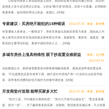
公积金对很多人来说既熟悉又陌生，熟悉的是每月都会扣缴公积金，陌生的
是很多人至今还没用过公积金。公积金“睡大觉”的情况，目前十分普遍。从理财的
角度来看，如何用好用活公积金，发掘公...[
详细
]
专家建议：买房绝不能犯的14种错误
2012-07-23
来源：新华网
对普通收入者来说，一般情况下，房价历来超出其购买承受力甚多，因此由人均
收入推导出房价存在泡沫的观点很有群众市场，是破裂党、暴跌党、崩盘党、腰
斩党的主要理论利器。看衰中国经济的人士，...[
详细
]
多城市房价上涨具特殊性 眼下抄底置业难获益
来源：北方网
2012-07-21
丛屹教授认为，购房者需要更加冷静客观地解读政策，避免误读带来的置业风
险。“不论是降息还是存准率下调，都不是针对房地产单一行业所出台的货币政
策，其带来的消费利好也不能作为对楼市调控放...[
详细
]
开发商垫付首期 能帮买家多大忙
2012-07-20
来源：新快报
“首付三成，70%楼款分期免利息”、“首付六万就可以做业主”、“置业某某楼
盘、首付一折”……为了赢得更多的买家，自限购、限贷政策实施以来，不少发展