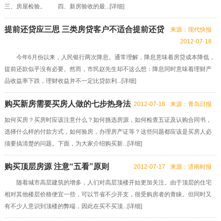
三、房屋检验。 四、新房验收的最...[
详细
]
提前还贷应三思 三类房贷客户不适合提前还贷
来源：现代快报
2012-07-18
今年6月份以来，人民银行两次降息。通常理解，降息意味着房贷成本降低，
提前还款似乎没有必要。然而，市民赵先生却不这么想：降息同时意味着理财产
品收益率下跌，理财收益并不一定比贷款利...[
详细
]
购买新房需要买房人做的七步热身法
2012-07-18
来源：青岛日报
如何买房？买房时应该注意什么？如何挑选房源，如何检查五证及认购合同书，
选择什么样的付款方式，如何验房，办理房产证等？这些问题都应该是买房人必
须要搞清楚的问题。下面，为大家介绍购买新...[
详细
]
购买顶层房源 注意“五看”原则
2012-07-17
来源：济南时报
随着城市高层建筑的增多，人们对高层顶楼开始更加关注。由于顶层的住宅
相对其他楼层价格便宜一些，可以节省不少开支，很受购房者的青睐。但同时又
有不少人意识到顶楼的弊端，因此在买不买顶...[
详细
]