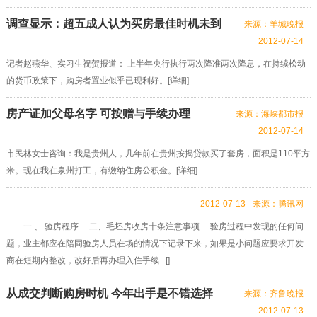
调查显示：超五成人认为买房最佳时机未到
来源：羊城晚报
2012-07-14
记者赵燕华、实习生祝贺报道： 上半年央行执行两次降准两次降息，在持续松动
的货币政策下，购房者置业似乎已现利好。[
详细
]
房产证加父母名字 可按赠与手续办理
来源：海峡都市报
2012-07-14
市民林女士咨询：我是贵州人，几年前在贵州按揭贷款买了套房，面积是110平方
米。现在我在泉州打工，有缴纳住房公积金。[
详细
]
2012-07-13
来源：腾讯网
一 、 验房程序 二、毛坯房收房十条注意事项 验房过程中发现的任何问
题，业主都应在陪同验房人员在场的情况下记录下来，如果是小问题应要求开发
商在短期内整改，改好后再办理入住手续...[]
从成交判断购房时机 今年出手是不错选择
来源：齐鲁晚报
2012-07-13