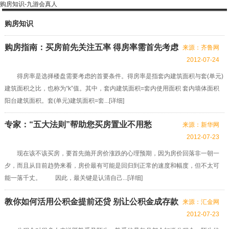
购房知识-九游会真人
购房知识
购房指南：买房前先关注五率 得房率需首先考虑
来源：齐鲁网
2012-07-24
得房率是选择楼盘需要考虑的首要条件。得房率是指套内建筑面积与套(单元)
建筑面积之比，也称为“k”值。其中，套内建筑面积=套内使用面积 套内墙体面积
阳台建筑面积。套(单元)建筑面积=套...[
详细
]
专家：“五大法则”帮助您买房置业不用愁
来源：新华网
2012-07-23
现在该不该买房，要首先抛开房价涨跌的心理预期，因为房价回落非一朝一
夕，而且从目前趋势来看，房价最有可能是回归到正常的速度和幅度，但不太可
能一落千丈。 因此，最关键是认清自己...[
详细
]
教你如何活用公积金提前还贷 别让公积金成存款
来源：汇金网
2012-07-23