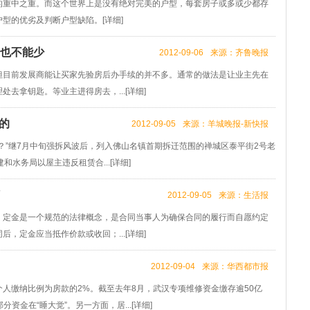
重中之重。而这个世界上是没有绝对完美的户型，每套房子或多或少都存
型的优劣及判断户型缺陷。[
详细
]
个也不能少
2012-09-06
来源：齐鲁晚报
目前发展商能让买家先验房后办手续的并不多。通常的做法是让业主先在
去拿钥匙。等业主进得房去，...[
详细
]
的
2012-09-05
来源：羊城晚报-新快报
”继7月中旬强拆风波后，列入佛山名镇首期拆迁范围的禅城区泰平街2号老
水务局以屋主违反租赁合...[
详细
]
2012-09-05
来源：生活报
定金是一个规范的法律概念，是合同当事人为确保合同的履行而自愿约定
，定金应当抵作价款或收回；...[
详细
]
2012-09-04
来源：华西都市报
缴纳比例为房款的2%。截至去年8月，武汉专项维修资金缴存逾50亿
分资金在“睡大觉”。另一方面，居...[
详细
]