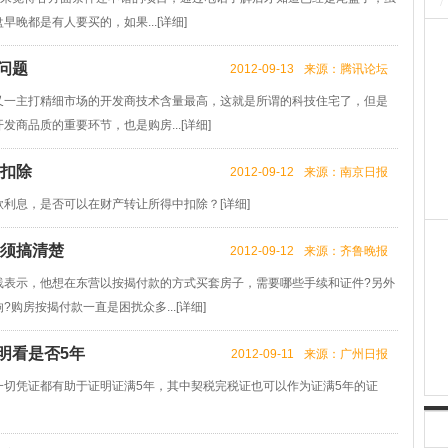
/
晚都是有人要买的，如果...[
详细
]
问题
2012-09-13
来源：腾讯论坛
一主打精细市场的开发商技术含量最高，这就是所谓的科技住宅了，但是
商品质的重要环节，也是购房...[
详细
]
中扣除
2012-09-12
来源：南京日报
利息，是否可以在财产转让所得中扣除？[
详细
]
必须搞清楚
2012-09-12
来源：齐鲁晚报
示，他想在东营以按揭付款的方式买套房子，需要哪些手续和证件?另外
购房按揭付款一直是困扰众多...[
详细
]
明看是否5年
2012-09-11
来源：广州日报
凭证都有助于证明证满5年，其中契税完税证也可以作为证满5年的证