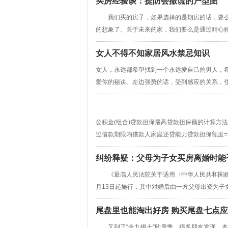
买房经验谈：提防会撒谎的户型图
我们买的房子，如果选择的是期房的话，要么
的想象了。关于未来的家，我们要么是通过精心粉饰
女人不得不知家居风水禁忌知识
女人，永远都希望找到一个永远爱自己的男人，
爱你的秘诀。左边强势的话，受到感应的关系，住在
公积金(组合)贷款担保最高贷款担保额的计算方
过借款期限内借款人家庭还贷能力贷款担保额度=借款
纠纷释疑：父母为子女买房离婚时能
《最高人民法院关于适用〈中华人民共和国婚姻
月13日起施行，其中对婚后由一方父母出资为子女
尾盘里也能淘出好房 购买尾盘七点
又到了“金九银十”购房季，很多朋友发现，本