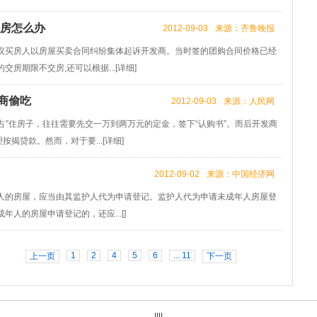
交房怎么办
2012-09-03
来源：齐鲁晚报
建议买房人以房屋买卖合同纠纷集体起诉开发商。当时签的团购合同价格已经
房期限不交房,还可以根据...[
详细
]
商偷吃
2012-09-03
来源：人民网
”住房子，往往需要先交一万到两万元的定金，签下“认购书”。而后开发商
揭贷款。然而，对于要...[
详细
]
2012-09-02
来源：中国经济网
的房屋，应当由其监护人代为申请登记。监护人代为申请未成年人房屋登
人的房屋申请登记的，还应...[]
1
2
4
5
6
... 11
上一页
下一页
||||