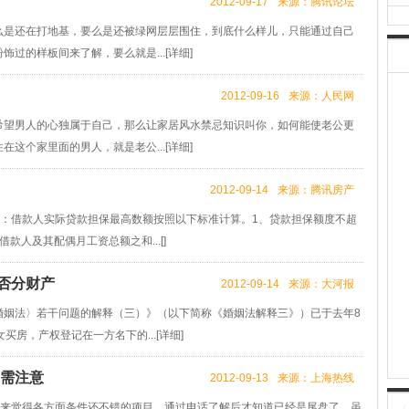
2012-09-17
来源：腾讯论坛
是还在打地基，要么是还被绿网层层围住，到底什么样儿，只能通过自己
过的样板间来了解，要么就是...[
详细
]
2012-09-16
来源：人民网
希望男人的心独属于自己，那么让家居风水禁忌知识叫你，如何能使老公更
这个家里面的男人，就是老公...[
详细
]
2012-09-14
来源：腾讯房产
法：借款人实际贷款担保最高数额按照以下标准计算。1、贷款担保额度不超
人及其配偶月工资总额之和...[]
否分财产
2012-09-14
来源：大河报
法〉若干问题的解释（三）》（以下简称《婚姻法解释三》）已于去年8
买房，产权登记在一方名下的...[
详细
]
应需注意
2012-09-13
来源：上海热线
来觉得各方面条件还不错的项目，通过电话了解后才知道已经是尾盘了，虽