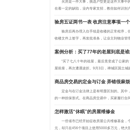
买房是一件大事，挑选户型更是这件大事中的
在着一定的缺陷，业内专家支招，教你如何识别户
验房五证两书一表 收房注意事项一
验房后再办理入住手续是收楼的正常程序，但
收楼文件上签字，再发批准条，让业主到物业管理处
案例分析：买了77年的老屋到底是谁
“买了七八十年的祖屋，最后竟变成了公家的？
屋前座，再次遭遇波折。9月3日，禅城区国土城建和
商品房交易的定金与订金 弄错很麻烦
定金与在订金法律上是有明显区别的。其中，
的一种担保形式。在商品房交易中，买家履行合同后
怎样激活“休眠”的房屋维修金
一些省市已经开始征收房屋公共维修基金，个人
元，却只在456个项目上使用5000多万元，绝大部