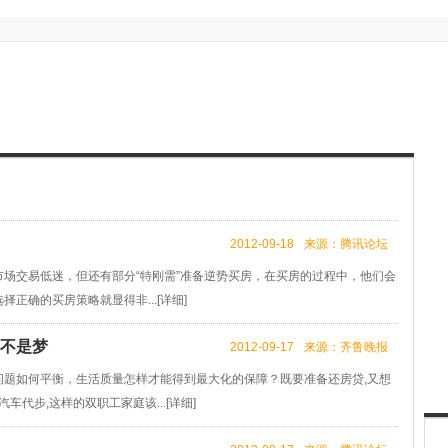
2012-09-18
来源：腾讯论坛
交易低迷，但还有部分“特刚需”准备逆势买房，在买房的过程中，他们会
正确的买房策略就显得非...[
详细
]
车不是梦
2012-09-17
来源：齐鲁晚报
如何平衡，生活质量怎样才能得到最大化的保障？既要准备还房贷,又想
车代步,这样的双职工家庭该...[
详细
]