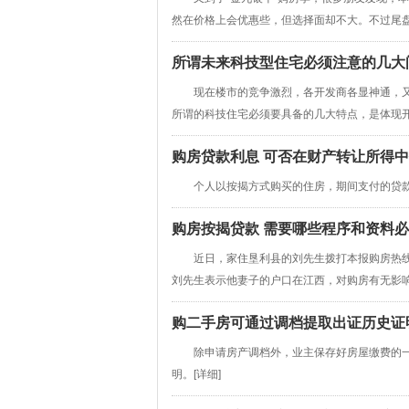
然在价格上会优惠些，但选择面却不大。不过尾盘早
所谓未来科技型住宅必须注意的几大
现在楼市的竞争激烈，各开发商各显神通，又
所谓的科技住宅必须要具备的几大特点，是体现开发
购房贷款利息 可否在财产转让所得
个人以按揭方式购买的住房，期间支付的贷款
购房按揭贷款 需要哪些程序和资料
近日，家住垦利县的刘先生拨打本报购房热线表
刘先生表示他妻子的户口在江西，对购房有无影响?
购二手房可通过调档提取出证历史证
除申请房产调档外，业主保存好房屋缴费的一切
明。[
详细
]