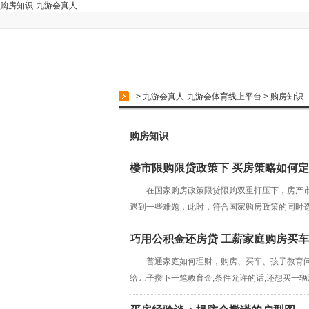
购房知识-九游会真人
>
九游会真人-九游会体育线上平台
>
购房知识
购房知识
楼市限购限贷政策下 买房策略如何定
在国家购房政策限贷限购双重打压下，房产市场
遇到一些难题，此时，符合国家购房政策的同时选择
巧用公积金还房贷 工薪家庭购房买
普通家庭如何理财，购房、买车、孩子教育问题
给儿子攒下一笔教育金,条件允许的话,还想买一辆汽