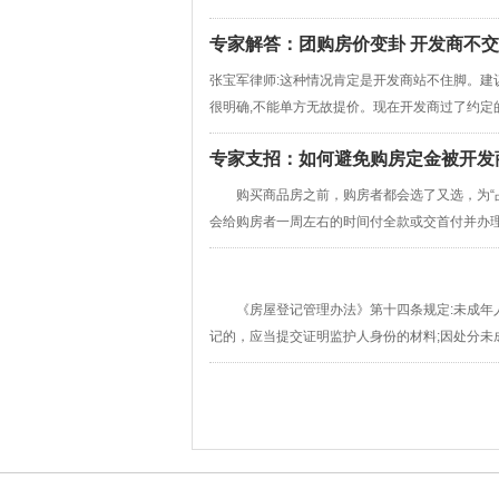
专家解答：团购房价变卦 开发商不
张宝军律师:这种情况肯定是开发商站不住脚。
很明确,不能单方无故提价。现在开发商过了约定的交
专家支招：如何避免购房定金被开发
购买商品房之前，购房者都会选了又选，为“占
会给购房者一周左右的时间付全款或交首付并办理按
《房屋登记管理办法》第十四条规定:未成年人
记的，应当提交证明监护人身份的材料;因处分未成年