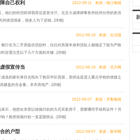
保障自己权利
2012-09-11
来源：钱江晚报
，他们的经历听得我背后直冒冷汗。北京大成律师事务所杭州分所的朱洪
间借贷很多，很多人为了还钱...[
详细
]
2012-09-10
来源：生活报
/
银行在为二手房提供贷款时，往往对房屋本身和贷款人都规定了较为严格
还需注意以下几个方面的关键...[
详细
]
上虚假宣传当
2012-09-10
来源：北方网
成龙的家长将目光投向了购买学区房源，觉得这是进入重点学校的便捷之
楼盘的含金量。本市房地产...[
详细
]
2012-09-07
来源：齐鲁晚报
表示，他想在东营以按揭付款的方式买套房子，需要哪些手续和证件？另
？购房按揭付款一直是困扰众...[
详细
]
适合的户型
2012-09-07
来源：新华网