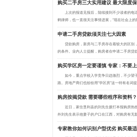
购买二手房三大实用建议 最大限度
上次的报道见报后，陆续接到不少读者的电话
鹤律师，也一直很关注事情进展，“现在社会上的民
申请二手房贷款须关注七大因素
贷款购房，新房与二手房存在着较大的区别，
的条件。业内人士提醒，购房者在申请二手房贷款时
购买学区房一定要谨慎 专家：不要
如今，重点学校入学竞争日趋激烈，不少望子
路。房地产商们也纷纷用“学区房”这一特有名词提高
购房按揭贷款 需要哪些程序和资料？
近日，家住垦利县的刘先生拨打本报购房热线
外刘先生表示他妻子的户口在江西，对购房有无影响
专家教你如何识别户型优劣 购买最