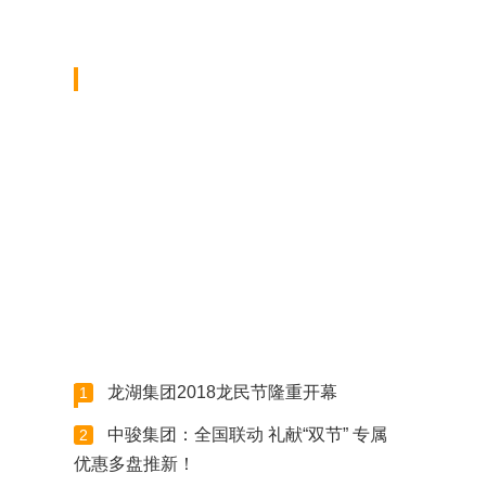
龙湖集团2018龙民节隆重开幕
1
中骏集团：全国联动 礼献“双节” 专属
2
优惠多盘推新！