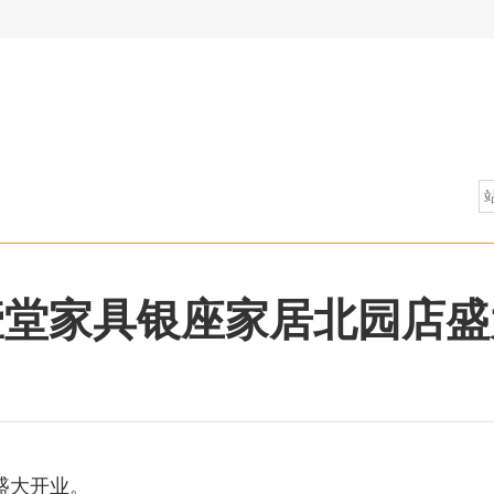
壹堂家具银座家居北园店盛
店盛大开业。