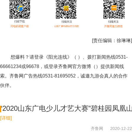
[责任编辑：
徐琳琳
]
想爆料？请登录《阳光连线》（ ）、拨打新闻热线0531-
66661234或96678，或登录齐鲁网官方微博（）提供新闻线
索。齐鲁网广告热线
0531-81695052
，诚邀九游会真人的合作
伙伴。
“2020山东广电少儿才艺大赛”碧桂园凤
[详细]
齐鲁网
2020-12-22