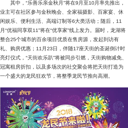
其中，“乐善乐亲金秋月”将在9月至10月率先推出，
业主可在社区参与金秋晚会、全家福摄影、百家宴、休
闲娱乐、便利生活、高端订制等6大类活动；随后，11
月“优福同享双11”将在“优享家”线上发力。届时，龙湖将
整合25个城市的百余项目优质在售房源，发起到访有
礼、购房优惠；11月23日，伴随17座天街的圣诞倒计时
亮灯仪式，“天街欢乐趴”将被同步引燃，天街购物减免、
冠寓租房折扣，以及多场次的社交聚会将把天街打造为
一个盛大的龙民狂欢节，将整季龙民节推向高潮。