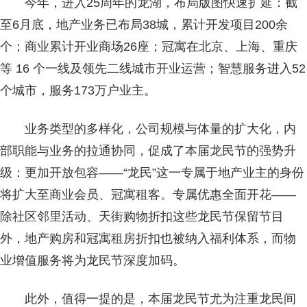
今年，进入25周年的龙湖，布局版图快速扩延：截
至6月底，地产业务已布局38城，累计开发项目200余
个；商业累计开业商场26座；冠寓在北京、上海、重庆
等 16 个一线及领先二线城市开业运营；智慧服务进入52
个城市，服务173万户业主。
业务类型的多样化，公司规模与体量的扩大化，内
部职能与业务的拉通协同，促成了本届龙民节的强势升
级：更加开放包容——“龙民”这一专属于地产业主的身份
将扩大至商业会员、冠寓租客。专属优惠全面开花——
除社区邻里活动、天街购物折扣这些龙民节保留节目
外，地产购房和冠寓租房折扣也被纳入福利体系，而物
业增值服务将为龙民节深度加码。
此外，值得一提的是，本届龙民节尤为注重龙民间