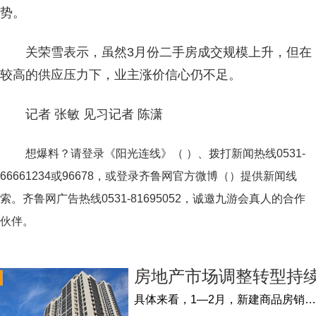
势。
关荣雪表示，虽然3月份二手房成交规模上升，但在
较高的供应压力下，业主涨价信心仍不足。
记者 张敏 见习记者 陈潇
想爆料？请登录《阳光连线》（ ）、拨打新闻热线0531-
66661234或96678，或登录齐鲁网官方微博（）提供新闻线
索。齐鲁网广告热线
0531-81695052
，诚邀九游会真人的合作
伙伴。
房地产市场调整转型持续
具体来看，1—2月，新建商品房销售面积11369万平方米，同比下降20.5%，其中住宅销售面积下降24.8%。新建商品房销售额10566亿元，下降29.3%...