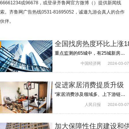
66661234或96678，或登录齐鲁网官方微博（）提供新闻线
索。齐鲁网广告热线
0531-81695052
，诚邀九游会真人的合作
伙伴。
全国找房热度环比上涨18
重点监测的65城中，有25城新房价格环比上涨，有36城二手房挂牌均价环比上涨，购房者信心指数环比上涨4.3%，近4成经纪人认为3月二手房市场需...
中国经济网
2024-03-07
促进家居消费提质升级
“家居消费涉及领域多、上下游链条长，对相关产业发展带动效应显著。”三棵树涂料股份有限公司董事长洪杰委员认为，要打好政策组合拳，推动...
人民日报
2024-03-07
加大保障性住房建设和供