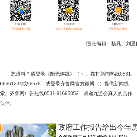
[责任编辑：
杨凡、刘晨
]
想爆料？请登录《阳光连线》（ ）、拨打新闻热线0531-
66661234或96678，或登录齐鲁网官方微博（）提供新闻线
索。齐鲁网广告热线
0531-81695052
，诚邀九游会真人的合作
伙伴。
政府工作报告给出今年