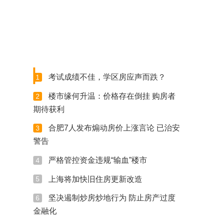
考试成绩不佳，学区房应声而跌？
1
楼市缘何升温：价格存在倒挂 购房者
2
期待获利
合肥7人发布煽动房价上涨言论 已治安
3
警告
严格管控资金违规“输血”楼市
4
上海将加快旧住房更新改造
5
坚决遏制炒房炒地行为 防止房产过度
6
金融化