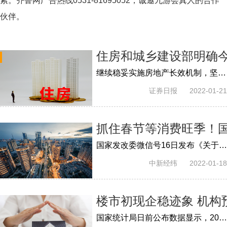
索。齐鲁网广告热线
0531-81695052
，诚邀九游会真人的合作
伙伴。
住房和城乡建设部明确今
继续稳妥实施房地产长效机制，坚决有力处置个别头部房地产企业房地产项目逾期交付风险
证券日报
2022-01-21
抓住春节等消费旺季！
国家发改委微信号16日发布《关于做好近期促进消费工作的通知》。其中提到，抓住春节、元宵节等传统佳节消费旺季契机；促进住房消费健康发展...
中新经纬
2022-01-18
楼市初现企稳迹象 机构
国家统计局日前公布数据显示，2021年12月份，70个大中城市商品住宅销售价格环比总体延续去年四季度以来的下降态势，同比涨幅回落。同时，当...