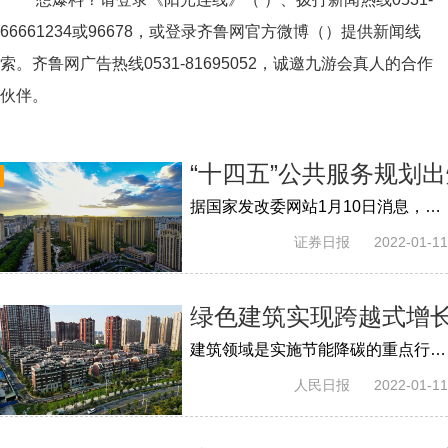
66661234或96678，或登录齐鲁网官方微博（）提供新闻线
索。齐鲁网广告热线
0531-81695052
，诚邀九游会真人的合作
伙伴。
“十四五”公共服务规划
据国家发改委网站1月10日消息，近日，国家发展改革委、中央宣传部等21个部门联合印发《“十四五”公共服务规划》（以下简称《规划》）。《...
证券日报
2022-01-11
绿色建筑实现跨越式增长
建筑领域是实施节能降碳的重点行业领域之一。截至2020年底，全国累计建成绿色建筑面积超66亿平方米，对减少碳排放贡献突出。提升建筑能效水...
人民日报
2022-01-11