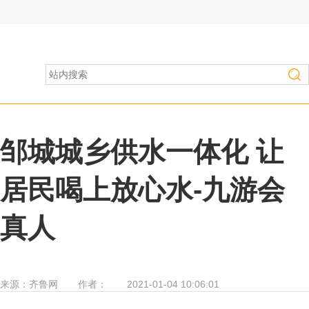
房产家居
>
行业资讯
邹城城乡供水一体化 让
居民喝上放心水-九游会
真人
来源：
齐鲁网
作者：
2021-01-04 10:06:01