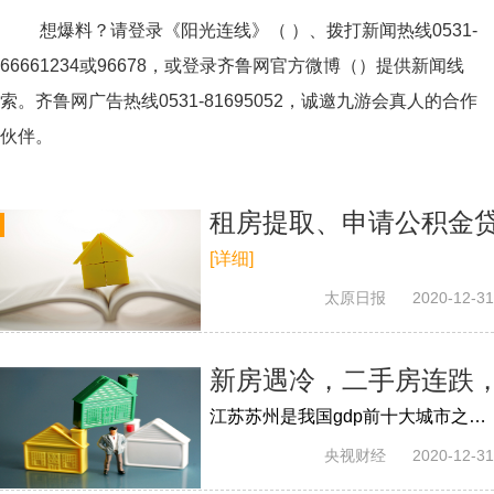
想爆料？请登录《阳光连线》（ ）、拨打新闻热线0531-
66661234或96678，或登录齐鲁网官方微博（）提供新闻线
索。齐鲁网广告热线
0531-81695052
，诚邀九游会真人的合作
伙伴。
租房提取、申请公积金
[详细]
太原日报
2020-12-31
新房遇冷，二手房连跌
江苏苏州是我国gdp前十大城市之一，素有“最强地级市”之称。今年长三角主要城市的楼市都保持了一定热度，但苏州却传出房价下跌的消息。今...
央视财经
2020-12-31