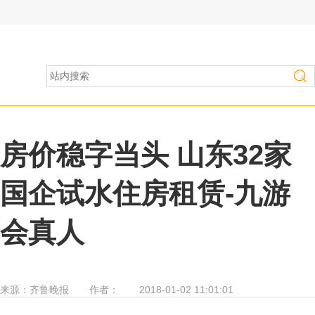
房产家居
>
维权曝光
房价稳字当头 山东32家
国企试水住房租赁-九游
会真人
来源：
齐鲁晚报
作者：
2018-01-02 11:01:01