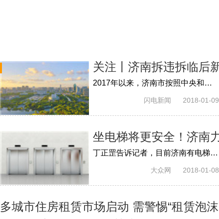
关注丨济南拆违拆临后新
2017年以来，济南市按照中央和省里统一部署，在全市开展拆违拆临、建绿透绿行动。共拆除违法建设68683处、面积3286.9万平方米，其中有2354...
闪电新闻
2018-01-09
坐电梯将更安全！济南
丁正罡告诉记者，目前济南有电梯43000余部，随着人们对垂直运输的依赖，电梯的安全维护和保养也受到市民的重视，而频频出现的电梯事故让市...
大众网
2018-01-08
多城市住房租赁市场启动 需警惕“租赁泡沫