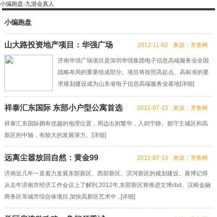
小编跑盘-九游会真人
小编跑盘
山大路投资地产项目：华强广场
2012-11-02
来源：齐鲁网
济南华强广场项目是深圳华强集团电子信息高端服务业全国
战略布局的重要组成部分。项目将按照高起点、高标准的要
求规划建设成为山东省电子信息高端服务业基地[
详细
]
祥泰汇东国际 东部小户型公寓首选
2012-07-13
来源：齐鲁网
祥泰汇东国际拥有优越的地理位置，周边出则繁华，入则宁静。扼守主城区和高
新区的中轴，有较大的发展潜力。[
详细
]
远离尘嚣放回自然：黄金99
2012-07-13
来源：齐鲁网
济南近几年一直着力发展东部新区、西部新区、滨河新区的规划建设。展博记得
从去年济南市经济工作会议上了解到,2012年,东部新区将推进文博cbd、汉峪金融
商务区等城市综合体项目,加快高新区艺术中...[
详细
]