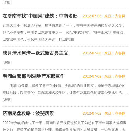
[
详细
]
在济南寻找“中国风”建筑：中南名邸
2012-07-06
来源：齐鲁网
近期大大小小房展会很多，展博特意逛了一下，带有中国特色的楼盘少之又少，
但也不是没有，中南名邸就是其中之一，它以“中式雅居”、“城中山水”为主推点，
以突出中国色，引领中国情为基调，打...[
详细
]
映月清水河湾—欧式新古典主义
2012-07-06
来源：齐鲁网
[
详细
]
明湖白鹭郡 明湖地产东部巨作
2012-07-02
来源：齐鲁网
明湖·白鹭郡，颠覆了青年"地段偏、少配套"的置业现实，择址于东城核心的
绝版地段，以完善的生活配套和名校学区，让青年及其后代均能享受安逸生活。...
[
详细
]
济南尾盘攻略：波斐历景
2012-07-02
来源：齐鲁网
2012年匆匆的走过了一半，济南许多开发商也卯足了劲想在下半年国家大规模调
控之前，把留下的尾房清空处理。购房者则被陈旧的思维束缚，一说到尾盘，大