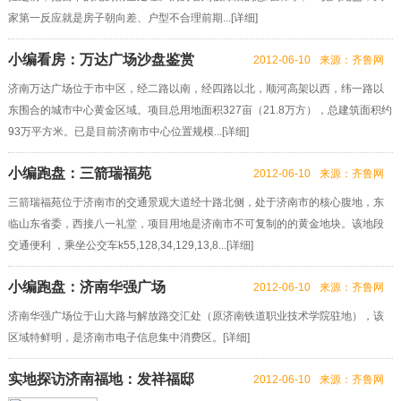
家第一反应就是房子朝向差、户型不合理前期...[
详细
]
小编看房：万达广场沙盘鉴赏
2012-06-10
来源：齐鲁网
济南万达广场位于市中区，经二路以南，经四路以北，顺河高架以西，纬一路以
东围合的城市中心黄金区域。项目总用地面积327亩（21.8万方），总建筑面积约
93万平方米。已是目前济南市中心位置规模...[
详细
]
小编跑盘：三箭瑞福苑
2012-06-10
来源：齐鲁网
三箭瑞福苑位于济南市的交通景观大道经十路北侧，处于济南市的核心腹地，东
临山东省委，西接八一礼堂，项目用地是济南市不可复制的的黄金地块。该地段
交通便利 ，乘坐公交车k55,128,34,129,13,8...[
详细
]
小编跑盘：济南华强广场
2012-06-10
来源：齐鲁网
济南华强广场位于山大路与解放路交汇处（原济南铁道职业技术学院驻地），该
区域特鲜明，是济南市电子信息集中消费区。[
详细
]
实地探访济南福地：发祥福邸
2012-06-10
来源：齐鲁网