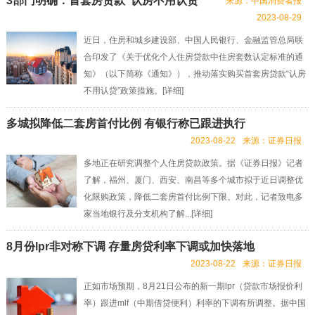
3部门明确：首套房贷款“认房不用认贷”
来源：中国消费者报
2023-08-29
近日，住房和城乡建设部、中国人民银行、金融监管总局联
合印发了《关于优化个人住房贷款中住房套数认定标准的通
知》（以下简称《通知》），推动落实购买首套房贷款“认房
不用认贷”政策措施。[
详细
]
多城拟降低二套房首付比例 有银行称已跟进执行
2023-08-22
来源：证券日报
多地正在研究调整个人住房贷款政策。据《证券日报》记者
了解，福州、厦门、西安、南昌等多个城市拟于近日调整优
化限购政策，降低二套房首付比例下限。对此，记者致电多
家当地银行及分支机构了解...[
详细
]
8月份lpr非对称下调 存量房贷利率下调或加快落地
2023-08-22
来源：证券日报
正如市场预期，8月21日公布的新一期lpr（贷款市场报价利
率）跟进mlf（中期借贷便利）利率的下调有所调整。据中国