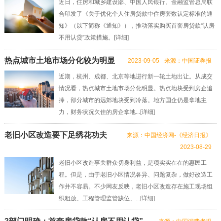
近日，住房和城乡建设部、中国人民银行、金融监管总局联
合印发了《关于优化个人住房贷款中住房套数认定标准的通
知》（以下简称《通知》），推动落实购买首套房贷款“认房
不用认贷”政策措施。[
详细
]
热点城市土地市场分化较为明显
2023-09-05
来源：中国证券报
近期，杭州、成都、北京等地进行新一轮土地出让。从成交
情况看，热点城市土地市场分化明显。热点地块受到房企追
捧，部分城市的远郊地块受到冷落。地方国企仍是拿地主
力，财务状况欠佳的房企拿地...[
详细
]
老旧小区改造要下足绣花功夫
来源：中国经济网-《经济日报》
2023-08-29
老旧小区改造事关群众切身利益，是项实实在在的惠民工
程。但是，由于老旧小区情况各异、问题复杂，做好改造工
作并不容易。不少网友反映，老旧小区改造存在施工现场组
织粗放、工程管理监管缺位、...[
详细
]