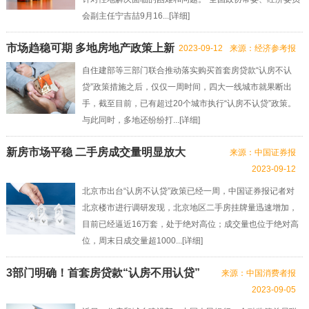
会副主任宁吉喆9月16...[
详细
]
市场趋稳可期 多地房地产政策上新
2023-09-12
来源：经济参考报
自住建部等三部门联合推动落实购买首套房贷款“认房不认
贷”政策措施之后，仅仅一周时间，四大一线城市就果断出
手，截至目前，已有超过20个城市执行“认房不认贷”政策。
与此同时，多地还纷纷打...[
详细
]
新房市场平稳 二手房成交量明显放大
来源：中国证券报
2023-09-12
北京市出台“认房不认贷”政策已经一周，中国证券报记者对
北京楼市进行调研发现，北京地区二手房挂牌量迅速增加，
目前已经逼近16万套，处于绝对高位；成交量也位于绝对高
位，周末日成交量超1000...[
详细
]
3部门明确！首套房贷款“认房不用认贷”
来源：中国消费者报
2023-09-05