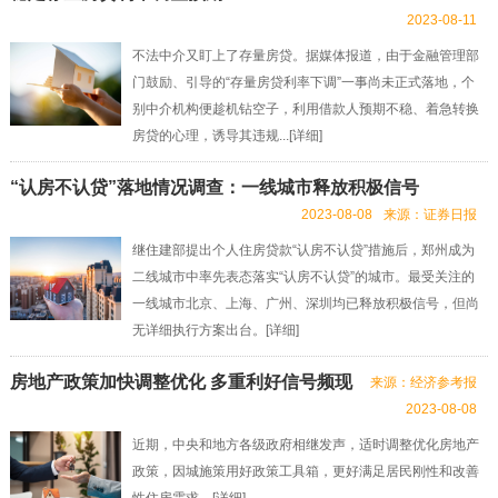
2023-08-11
不法中介又盯上了存量房贷。据媒体报道，由于金融管理部
门鼓励、引导的“存量房贷利率下调”一事尚未正式落地，个
别中介机构便趁机钻空子，利用借款人预期不稳、着急转换
房贷的心理，诱导其违规...[
详细
]
“认房不认贷”落地情况调查：一线城市释放积极信号
2023-08-08
来源：证券日报
继住建部提出个人住房贷款“认房不认贷”措施后，郑州成为
二线城市中率先表态落实“认房不认贷”的城市。最受关注的
一线城市北京、上海、广州、深圳均已释放积极信号，但尚
无详细执行方案出台。[
详细
]
房地产政策加快调整优化 多重利好信号频现
来源：经济参考报
2023-08-08
近期，中央和地方各级政府相继发声，适时调整优化房地产
政策，因城施策用好政策工具箱，更好满足居民刚性和改善