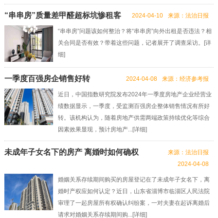
“串串房”质量差甲醛超标坑惨租客
2024-04-10
来源：法治日报
“串串房”问题该如何整治？将“串串房”向外出租是否违法？相
关合同是否有效？带着这些问题，记者展开了调查采访。[
详
细
]
一季度百强房企销售好转
2024-04-08
来源：经济参考报
近日，中国指数研究院发布2024年一季度房地产企业经营业
绩数据显示，一季度，受监测百强房企整体销售情况有所好
转。该机构认为，随着房地产供需两端政策持续优化等综合
因素效果显现，预计房地产...[
详细
]
未成年子女名下的房产 离婚时如何确权
来源：法治日报
2024-04-08
婚姻关系存续期间购买的房屋登记在了未成年子女名下，离
婚时产权应如何认定？近日，山东省淄博市临淄区人民法院
审理了一起房屋所有权确认纠纷案，一对夫妻在起诉离婚后
请求对婚姻关系存续期间购...[
详细
]