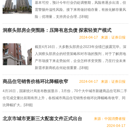
基本可控，预计今年行业仍处调整期，风险将逐步出清，但
需警惕外溢性风险。接下来将做好稳存量，有效化解存量风
险；优增量，支持房企合理...[
详细
]
洞察头部房企突围路：压降有息负债 探索轻资产模式
2024-04-17
来源：证券日报
截至4月16日，大多数头部房企2023年业绩已披露完毕。深
入洞察头部房企的经营策略和对市场的预判，对于了解房地
产市场接下来走势如何，企业怎样求变突围，乃至行业未来
新需求新商机在何处很重要...[
详细
]
商品住宅销售价格环比降幅收窄
2024-04-17
来源：证券日报
4月16日，国家统计局发布数据显示，3月份，70个大中城市新建商品住宅和二手
住宅成交量比前期有所上升，各线城市商品住宅销售价格环比降幅略有收窄、同
比降幅扩大。[
详细
]
北京市城市更新三大配套文件正式出台
来源：中国消费者报
2024-04-17