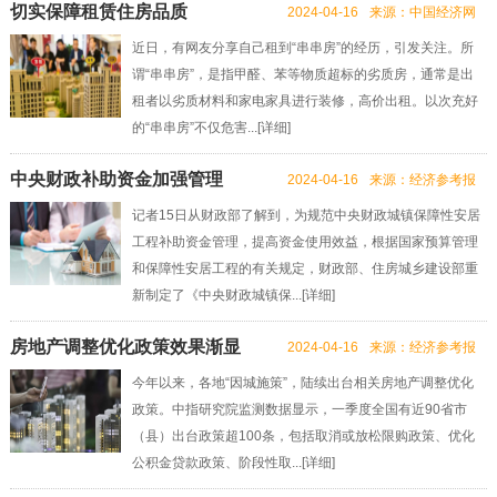
切实保障租赁住房品质
2024-04-16
来源：中国经济网
近日，有网友分享自己租到“串串房”的经历，引发关注。所
谓“串串房”，是指甲醛、苯等物质超标的劣质房，通常是出
租者以劣质材料和家电家具进行装修，高价出租。以次充好
的“串串房”不仅危害...[
详细
]
中央财政补助资金加强管理
2024-04-16
来源：经济参考报
记者15日从财政部了解到，为规范中央财政城镇保障性安居
工程补助资金管理，提高资金使用效益，根据国家预算管理
和保障性安居工程的有关规定，财政部、住房城乡建设部重
新制定了《中央财政城镇保...[
详细
]
房地产调整优化政策效果渐显
2024-04-16
来源：经济参考报
今年以来，各地“因城施策”，陆续出台相关房地产调整优化
政策。中指研究院监测数据显示，一季度全国有近90省市
（县）出台政策超100条，包括取消或放松限购政策、优化
公积金贷款政策、阶段性取...[
详细
]