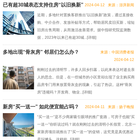
已有超30城表态支持住房“以旧换新”
2024-04-12
来源：澎湃新闻
近期，多地针对置换客群推出“以旧换新”政策，通过直接收
购、中介合作、发放补贴等方式，帮助居民卖旧买新，缩短
旧房出售周期，从而激活改善需求。据中指研究院监测数
据，2023年以来已有超30城...[
详细
]
多地出现“骨灰房” 邻居们怎么办？
来源：中国消费者报
2024-04-12
刚刚过去的清明节，许多人回乡扫墓，以此来表达对逝去亲
人的思念。但是，在一些城市的小区里却出现了业主购买商
品房专门用来放置骨灰盒的现象，引起了热议。这种“骨灰
房”违规吗？开发商、物业...[
详细
]
新房“买一送一” 如此便宜能占吗？
2024-04-11
来源：扬子晚报
“买一送一”是不少商家吸引眼球的推广套路，可房子也能“买
一送一”你听说过吗？就在刚刚过去的清明小长假里，北京一
家新房项目就推出了“买一送一”的促销，这究竟是真优惠还
是玩噱头，这样的...[
详细
]