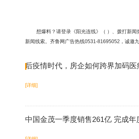
想爆料？请登录《阳光连线》（ ）、拨打新闻热线0
新闻线索。齐鲁网广告热线
0531-81695052
，诚邀
后疫情时代，房企如何跨界加码医
[详细]
中国金茂一季度销售261亿 完成年
[详细]