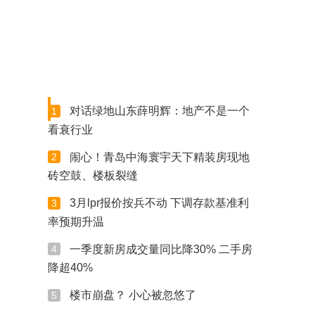
对话绿地山东薛明辉：地产不是一个
1
看衰行业
闹心！青岛中海寰宇天下精装房现地
2
砖空鼓、楼板裂缝
3月lpr报价按兵不动 下调存款基准利
3
率预期升温
一季度新房成交量同比降30% 二手房
4
降超40%
楼市崩盘？ 小心被忽悠了
5