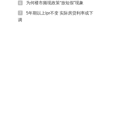
为何楼市频现政策“放短假”现象
6
5年期以上lpr不变 实际房贷利率或下
7
调