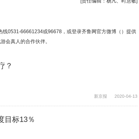
[责任编辑：
杨凡、时慧敏
]
531-66661234或96678，或登录齐鲁网官方微博（）提供
九游会真人的合作伙伴。
疗？
新京报
2020-04-13
度目标13％