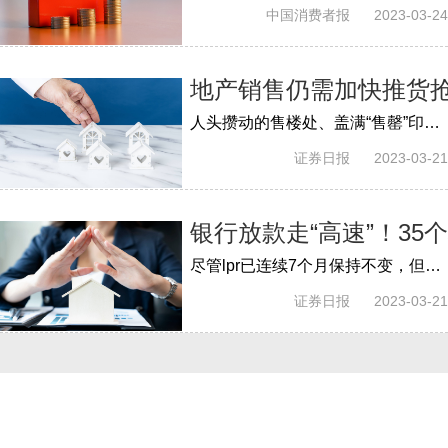
中国消费者报
2023-03-24
地产销售仍需加快推货抢收
人头攒动的售楼处、盖满“售罄”印戳的销控表、单盘劲销2000套的海报、取消3个点折扣的预告……这是“阳春三月”地产从业者的朋友圈的热闹...
证券日报
2023-03-21
银行放款走“高速”！35
尽管lpr已连续7个月保持不变，但在首套住房贷款利率政策动态调整机制下，多地首套房贷款利率明显回调。据中指研究院统计数据显示，目前已经...
证券日报
2023-03-21