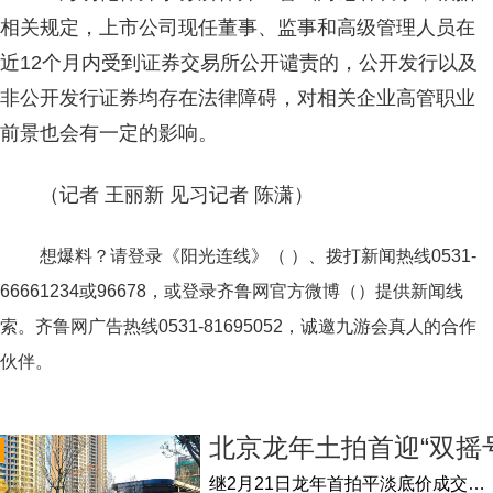
相关规定，上市公司现任董事、监事和高级管理人员在
近12个月内受到证券交易所公开谴责的，公开发行以及
非公开发行证券均存在法律障碍，对相关企业高管职业
前景也会有一定的影响。
（记者 王丽新 见习记者 陈潇）
想爆料？请登录《阳光连线》（ ）、拨打新闻热线0531-
66661234或96678，或登录齐鲁网官方微博（）提供新闻线
索。齐鲁网广告热线
0531-81695052
，诚邀九游会真人的合作
伙伴。
北京龙年土拍首迎“双摇号
继2月21日龙年首拍平淡底价成交后，2月22日北京土拍重现激烈场面，海淀翠湖和大兴西红门地块双双摇号触顶，单日总揽金约78亿元。