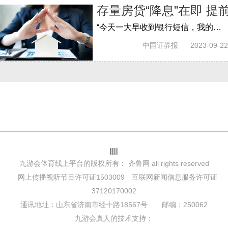
存量房贷“降息”在即 提
“今天一大早收到银行短信，我的房贷利率将从lpr 145bp，调整至lpr 0bp，每个月少还1500多元。”杭州的公司白领陈辰告诉中国证券报记者。
中国证券报
2023-09-22
||||
九游会体育线上平台的版权所有： 齐鲁网 all rights reserved
网上传播视听节目许可证1503009 互联网新闻信息服务许可证
37120170002
通讯地址：山东省济南市经十路18567号 邮编：250062
九游会真人的技术支持：