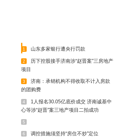
山东多家银行遭央行罚款
1
历下控股接手济南涉“赵晋案”三房地产
2
项目
济南：承销机构不得收取不计入房款
3
的团购费
1人报名30.05亿底价成交 济南诚基中
4
心等涉“赵晋”案三地产项目二拍成功
5
调控措施须坚持“房住不炒”定位
6