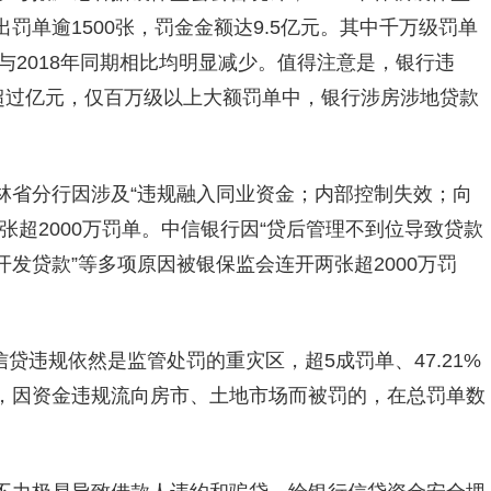
罚单逾1500张，罚金金额达9.5亿元。其中千万级罚单
与2018年同期相比均明显减少。值得注意是，银行违
超过亿元，仅百万级以上大额罚单中，银行涉房涉地贷款
林省分行因涉及“违规融入同业资金；内部控制失效；向
张超2000万罚单。中信银行因“贷后管理不到位导致贷款
发贷款”等多项原因被银保监会连开两张超2000万罚
信贷违规依然是监管处罚的重灾区，超5成罚单、47.21%
，因资金违规流向房市、土地市场而被罚的，在总罚单数