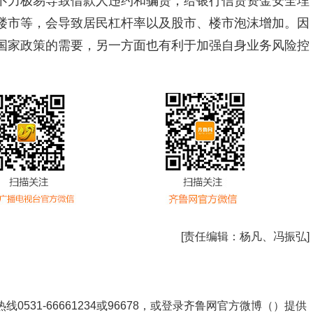
不力极易导致借款人违约和骗贷，给银行信贷资金安全埋
楼市等，会导致居民杠杆率以及股市、楼市泡沫增加。因
国家政策的需要，另一方面也有利于加强自身业务风险控
[责任编辑：
杨凡、冯振弘
]
531-66661234或96678，或登录齐鲁网官方微博（）提供